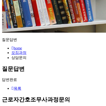
질문답변
home
모집과정
상담문의
질문답변
답변완료
목록
근로자간호조무사과정문의