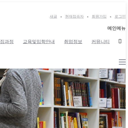
새글
현재접속자
회원가입
로그인
메인메뉴
집과정
교육및입학안내
취업정보
커뮤니티