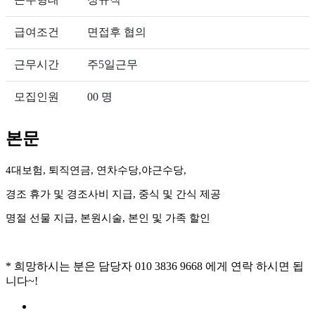
급여조건
면접후 협의
근무시간
주5일근무
모집인원
00 명
본문
4
대보험
,
퇴직연금
,
연차수당
,
야근수당
,
경조 휴가 및 경조사비 지급
,
중식 및 간식 제공
명절 선물 지급
,
본원시술
,
본인 및 가족 할인
*
희망하시는 분은 담당자
010 3836 9668
에게 연락 하시면 됩
니다
~!