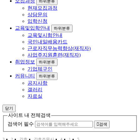
모집과정
하위분류
현재모집과정
상담문의
입학신청
교육및입학안내
하위분류
교육및시험안내
국민내일배움카드
근로자직무능력향상(재직자)
사업주지원훈련(재직자)
취업정보
하위분류
기업체구인
커뮤니티
하위분류
공지사항
갤러리
자료실
닫기
사이트 내 전체검색
검색어 필수
검색
3
2
간호
간호조무사
4
1
5