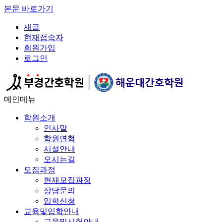
본문 바로가기
새글
현재접속자
회원가입
로그인
메인메뉴
학원소개
인사말
학원연혁
시설안내
오시는길
모집과정
현재모집과정
상담문의
입학신청
교육및입학안내
교육및시험안내